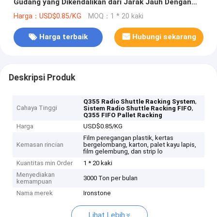
Gudang yang Dikendalikan dari Jarak Jauh Dengan
Biaya Tenaga Kerja Rendah
Harga：USD$0.85/KG
MOQ：1 * 20 kaki
Harga terbaik
Hubungi sekarang
Deskripsi Produk
,
Q355 Radio Shuttle Racking System
Cahaya Tinggi
,
Sistem Radio Shuttle Racking FIFO
Q355 FIFO Pallet Racking
Harga
USD$0.85/KG
Film peregangan plastik, kertas
Kemasan rincian
bergelombang, karton, palet kayu lapis,
film gelembung, dan strip lo
Kuantitas min Order
1 * 20 kaki
Menyediakan
3000 Ton per bulan
kemampuan
Nama merek
Ironstone
Lihat Lebih