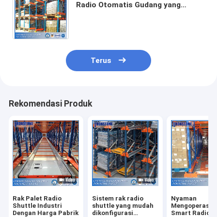
Radio Otomatis Gudang yang
Dikendalikan dari Jarak Jauh
Dengan Biaya Tenaga Kerja Rendah
Terus
Rekomendasi Produk
Rak Palet Radio
Sistem rak radio
Nyaman
Shuttle Industri
shuttle yang mudah
Mengoperasik
Dengan Harga Pabrik
dikonfigurasi
Smart Radio S