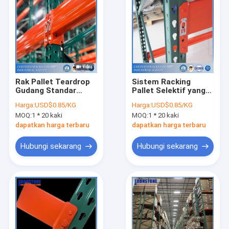
Rak Pallet Teardrop
Sistem Racking
Gudang Standar
Pallet Selektif yang
Amerika
Dapat Disesuaikan
Harga:
USD$0.85/KG
Harga:
USD$0.85/KG
Bersertifikasi RMI
untuk Penyimpanan
MOQ:
1 * 20 kaki
MOQ:
1 * 20 kaki
Massal
dapatkan harga terbaru
dapatkan harga terbaru
Hubungi sekarang
Hubungi sekarang
Rumah
Produk
Video