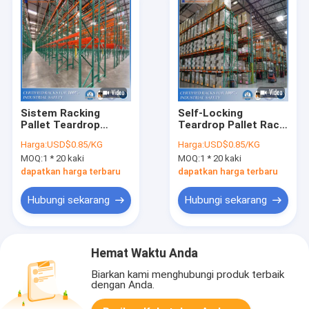
Sistem Racking
Self-Locking
Pallet Teardrop
Teardrop Pallet Rack
Hemat Biaya yang
Step Beam
Harga:
USD$0.85/KG
Harga:
USD$0.85/KG
Kompatibel
MOQ:
1 * 20 kaki
MOQ:
1 * 20 kaki
dapatkan harga terbaru
dapatkan harga terbaru
Hubungi sekarang
Hubungi sekarang
Hemat Waktu Anda
Biarkan kami menghubungi produk terbaik
dengan Anda.