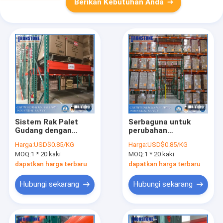
Berikan Kebutuhan Anda
Sistem Rak Palet
Serbaguna untuk
Gudang dengan
perubahan
penggunaan ruang
persediaan Rak Palet
Harga:
USD$0.85/KG
Harga:
USD$0.85/KG
yang tinggi
Teardrop
MOQ:
1 * 20 kaki
MOQ:
1 * 20 kaki
dapatkan harga terbaru
dapatkan harga terbaru
Hubungi sekarang
Hubungi sekarang