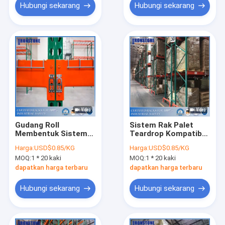
Hubungi sekarang
Hubungi sekarang
Gudang Roll
Sistem Rak Palet
Membentuk Sistem
Teardrop Kompatibel
Racking Pallet
Industri Dengan Pelat
Harga:
USD$0.85/KG
Harga:
USD$0.85/KG
Teardrop
Dasar Besar
MOQ:
1 * 20 kaki
MOQ:
1 * 20 kaki
dapatkan harga terbaru
dapatkan harga terbaru
Hubungi sekarang
Hubungi sekarang