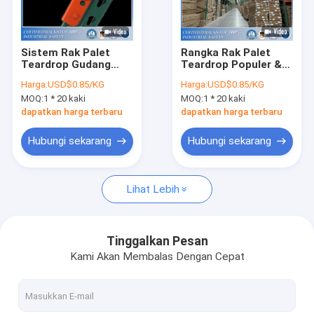
Tentang kami
Tur Pabrik
Sistem Rak Palet
Rangka Rak Palet
Teardrop Gudang
Teardrop Populer &
Kontrol kualitas
yang Menghemat
Balok Langkah Untuk
Harga:
USD$0.85/KG
Harga:
USD$0.85/KG
Biaya
Penyimpanan Kargo
MOQ:
1 * 20 kaki
MOQ:
1 * 20 kaki
Berat
Permintaan Penawaran
dapatkan harga terbaru
dapatkan harga terbaru
Hubungi sekarang
Hubungi sekarang
Sistem Racking Pallet Selektif
Lihat Lebih
Rak Pallet Tetesan Air Mata
Sistem Rak Kantilever
Tinggalkan Pesan
Kami Akan Membalas Dengan Cepat
Memilih Rak
Platform Mezanin