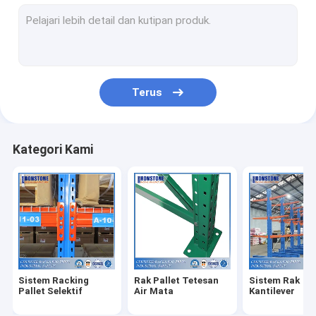
Sistem Rak Antar-Jemput Radio
Sistem Racking Lorong Sangat Sempit
Drive Dalam Sistem Racking
Terus
Sistem Rak Dorong Kembali
Rak Aliran Karton
Kategori Kami
Sistem Racking Pallet Dalam Ganda
Modul Pilihan Gudang
Produk Wire Mesh
Produk Keamanan Rak
Sistem Racking
Rak Pallet Tetesan
Sistem Rak
Sistem Rak ASRS
Pallet Selektif
Air Mata
Kantilever