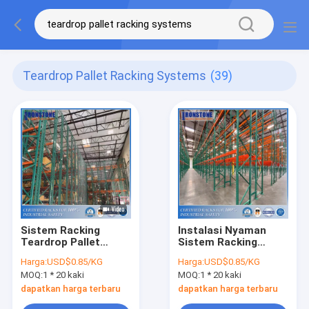
Teardrop Pallet Racking Systems
(39)
Sistem Racking
Instalasi Nyaman
Teardrop Pallet
Sistem Racking
Sangat Selektif
Teardrop Pallet
Harga:
USD$0.85/KG
Harga:
USD$0.85/KG
Untuk Tingkat
Untuk Penyimpanan
MOQ:
1 * 20 kaki
MOQ:
1 * 20 kaki
Turnover Tinggi
Gudang
dapatkan harga terbaru
dapatkan harga terbaru