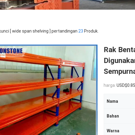
kunci [ wide span shelving ] pertandingan
23
Produk.
Rak Bent
Digunakan
Sempurn
harga:
USD$0.8
Nama
Bahan
Warna