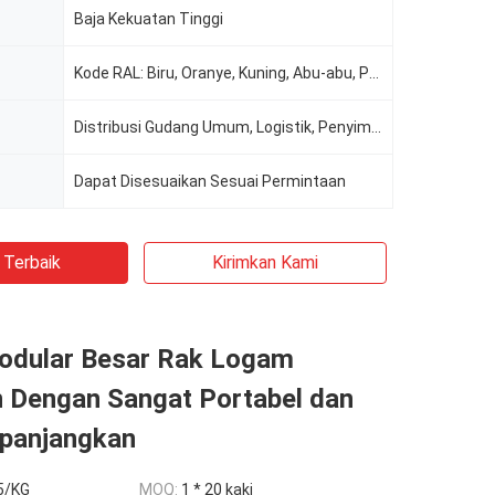
Baja Kekuatan Tinggi
Kode RAL: Biru, Oranye, Kuning, Abu-abu, Putih, Dll.
Distribusi Gudang Umum, Logistik, Penyimpanan Gudang Dingin, E-Commerce, Manufaktur, Makanan & M
Dapat Disesuaikan Sesuai Permintaan
 Terbaik
Kirimkan Kami
odular Besar Rak Logam
 Dengan Sangat Portabel dan
panjangkan
5/KG
MOQ:
1 * 20 kaki