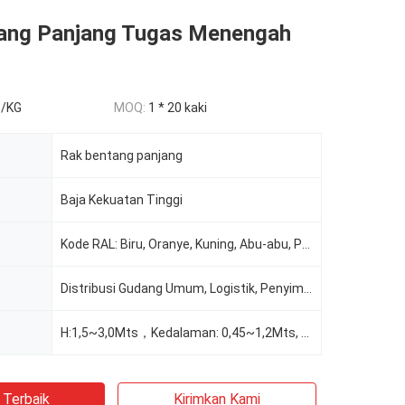
ang Panjang Tugas Menengah
5/KG
MOQ:
1 * 20 kaki
Rak bentang panjang
Baja Kekuatan Tinggi
Kode RAL: Biru, Oranye, Kuning, Abu-abu, Putih, Dll.
Distribusi Gudang Umum, Logistik, Penyimpanan Gudang Dingin, E-Commerce, Manufaktur, Makanan & M
H:1,5~3,0Mts，Kedalaman: 0,45~1,2Mts, Lebar: 1~3,9Mts, Dapat Disesuaikan Sesuai Permintaan
 Terbaik
Kirimkan Kami