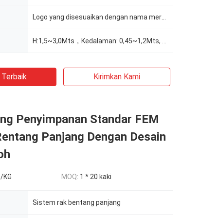
Logo yang disesuaikan dengan nama merek
H:1,5~3,0Mts，Kedalaman: 0,45~1,2Mts, Lebar: 1~3,9Mts, Dapat Disesuaikan Sesuai Permintaan
 Terbaik
Kirimkan Kami
ng Penyimpanan Standar FEM
Rentang Panjang Dengan Desain
oh
5/KG
MOQ:
1 * 20 kaki
Sistem rak bentang panjang