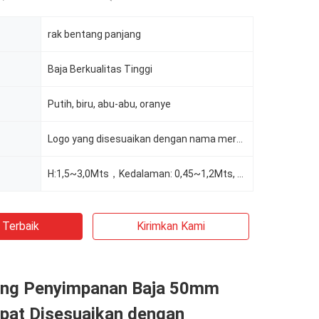
rak bentang panjang
Baja Berkualitas Tinggi
Putih, biru, abu-abu, oranye
Logo yang disesuaikan dengan nama merek
H:1,5~3,0Mts，Kedalaman: 0,45~1,2Mts, Lebar: 1~3,9Mts, Dapat Disesuaikan Sesuai Permintaan
 Terbaik
Kirimkan Kami
ng Penyimpanan Baja 50mm
apat Disesuaikan dengan