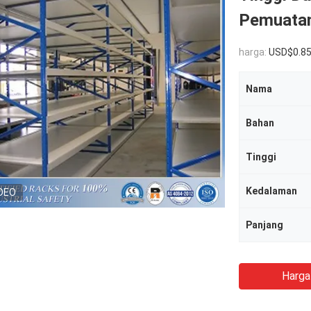
Pemuata
harga:
USD$0.8
Nama
Bahan
Tinggi
Kedalaman
DEO
Panjang
Harga