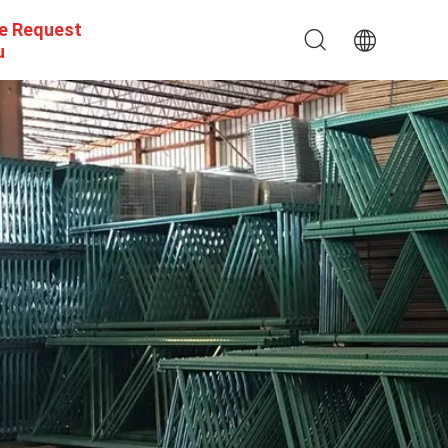
e Request
u