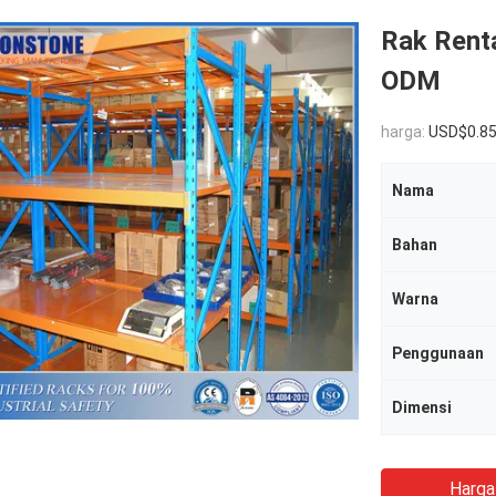
Rak Rent
ODM
harga:
USD$0.8
Nama
Bahan
Warna
Penggunaan
Dimensi
Harga