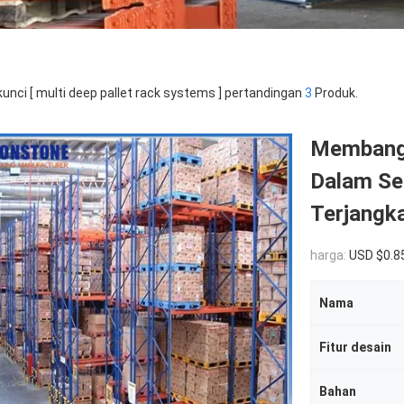
kunci [ multi deep pallet rack systems ] pertandingan
3
Produk.
Membang
Dalam Se
Terjangk
harga:
USD $0.8
Nama
Fitur desain
Bahan