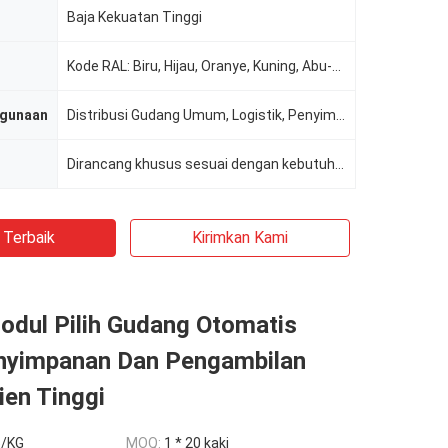
Baja Kekuatan Tinggi
Kode RAL: Biru, Hijau, Oranye, Kuning, Abu-abu, Galvanisasi, dll.
ggunaan
Distribusi Gudang Umum, Logistik, Penyimpanan Gudang Dingin, E-Commerce, Manufaktur, Makanan & M
Dirancang khusus sesuai dengan kebutuhan Anda
 Terbaik
Kirimkan Kami
odul Pilih Gudang Otomatis
nyimpanan Dan Pengambilan
ien Tinggi
5/KG
MOQ:
1 * 20 kaki