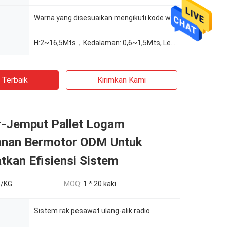
Warna yang disesuaikan mengikuti kode warna RAL
H:2~16,5Mts，Kedalaman: 0,6~1,5Mts, Lebar: 1~3,9Mts, Dapat Disesuaikan Sesuai Permintaan
 Terbaik
Kirimkan Kami
r-Jemput Pallet Logam
nan Bermotor ODM Untuk
tkan Efisiensi Sistem
5/KG
MOQ:
1 * 20 kaki
Sistem rak pesawat ulang-alik radio