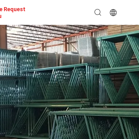
e Request
u