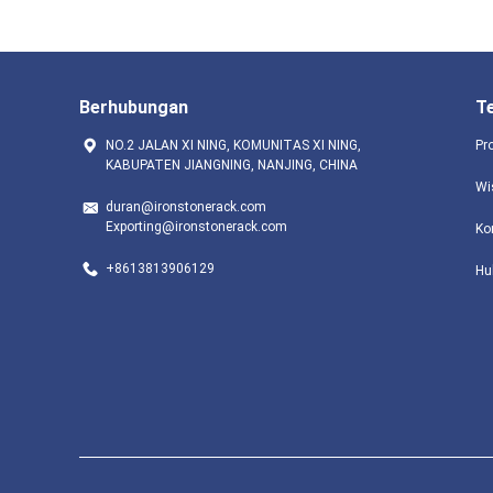
Berhubungan
T
NO.2 JALAN XI NING, KOMUNITAS XI NING,
Pr
KABUPATEN JIANGNING, NANJING, CHINA
Wi
duran@ironstonerack.com
Exporting@ironstonerack.com
Ko
+8613813906129
Hu