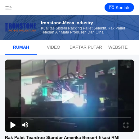
Kontak
Ironstone-Meca Industry
Kualitas Sistem Racking Pallet Selektif, Rak Pallet
Tetesan Air Mata Produsen Dari Cina
RUMAH
VIDEO
DAFTAR PUTAR
WEBSITE
Rak Palet Teardrop Standar Amerika Bersertifikasi RMI