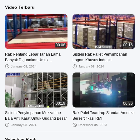
Video Terbaru
00:08
00:16
Rak Rentang Lebar Tahan Lama
Sistem Rak Pallet Penyimpanan
Banyak Digunakan Untuk
Logam Khusus Industri
Penyimpanan Massal Dengan
January 08, 2024
January 08, 2024
Harga Pabrik
00:19
00:36
Sistem Penyimpanan Mezzanine
Rak Palet Teardrop Standar Amerika
Baja Anti Karat Untuk Gudang Besar
Bersertifikasi RMI
January 08, 2024
December 05, 2023
Selective Rack