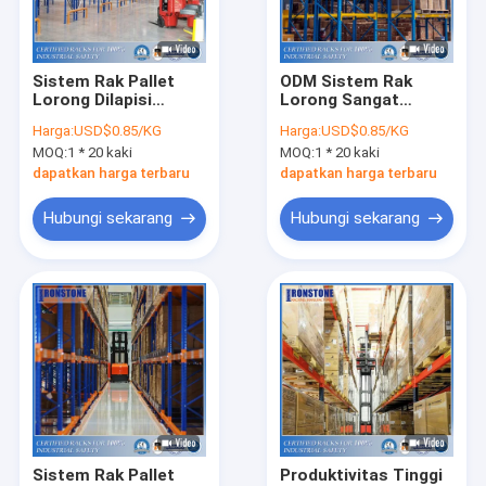
Tentang kami
Tur Pabrik
Sistem Rak Pallet
ODM Sistem Rak
Lorong Dilapisi
Lorong Sangat
Kontrol kualitas
Serbuk Sangat
Sempit Sistem Rak
Harga:
USD$0.85/KG
Harga:
USD$0.85/KG
Sempit untuk
Pallet Gudang RMI
MOQ:
1 * 20 kaki
MOQ:
1 * 20 kaki
Penyimpanan Gudang
Permintaan Penawaran
dapatkan harga terbaru
dapatkan harga terbaru
Hubungi sekarang
Hubungi sekarang
Sistem Racking Pallet Selektif
Rak Pallet Tetesan Air Mata
Sistem Rak Kantilever
Memilih Rak
Platform Mezanin
Sistem Rak Pallet
Produktivitas Tinggi