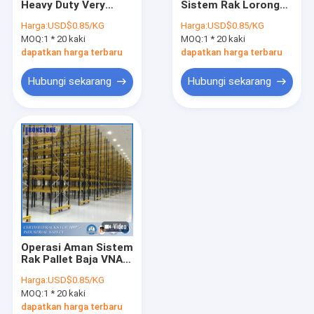
Heavy Duty Very
Sistem Rak Lorong
Sistem Rak Antar-Jemput Radio
Narrow Aisle (VNA)
Sangat Sempit
Harga:
USD$0.85/KG
Harga:
USD$0.85/KG
Untuk Penyimpanan
dengan Harga Murah
MOQ:
Sistem Racking Lorong Sangat Sempit
1 * 20 kaki
MOQ:
1 * 20 kaki
Otomotif
dapatkan harga terbaru
dapatkan harga terbaru
Drive Dalam Sistem Racking
Hubungi sekarang
Hubungi sekarang
Sistem Rak Dorong Kembali
Rak Aliran Karton
Sistem Racking Pallet Dalam Ganda
Modul Pilihan Gudang
Produk Wire Mesh
Operasi Aman Sistem
Produk Keamanan Rak
Rak Pallet Baja VNA
Untuk Penyimpanan
Harga:
USD$0.85/KG
Kepadatan Tinggi
Sistem Rak ASRS
MOQ:
1 * 20 kaki
dapatkan harga terbaru