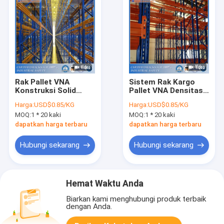
Rak Pallet VNA
Sistem Rak Kargo
Konstruksi Solid
Pallet VNA Densitas
Untuk Perputaran
Tinggi Jenis Baru
Harga:
USD$0.85/KG
Harga:
USD$0.85/KG
Artikel Besar
yang Disesuaikan
MOQ:
1 * 20 kaki
MOQ:
1 * 20 kaki
dapatkan harga terbaru
dapatkan harga terbaru
Hubungi sekarang
Hubungi sekarang
Hemat Waktu Anda
Biarkan kami menghubungi produk terbaik
dengan Anda.