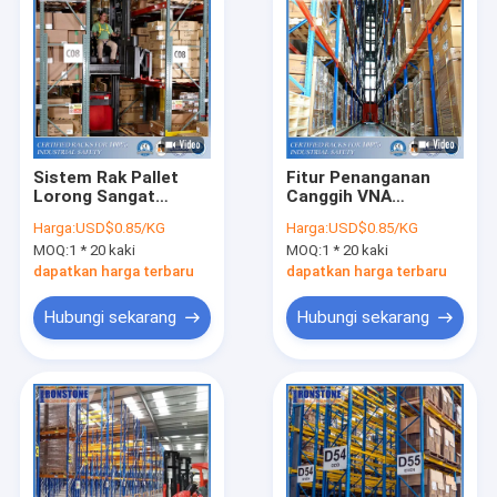
Sistem Rak Pallet
Fitur Penanganan
Lorong Sangat
Canggih VNA
Sempit Industri ODM
Industrial Racking
Harga:
USD$0.85/KG
Harga:
USD$0.85/KG
dengan Koefisien
MOQ:
1 * 20 kaki
MOQ:
1 * 20 kaki
Keamanan Tinggi
dapatkan harga terbaru
dapatkan harga terbaru
Hubungi sekarang
Hubungi sekarang
Rumah
Produk
Video