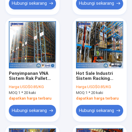
Hubungi sekarang
Hubungi sekarang
Penyimpanan VNA
Hot Sale Industri
Sistem Rak Pallet
Sistem Racking
Lorong Sangat
Lorong Sangat
Harga:
USD$0.85/KG
Harga:
USD$0.85/KG
Sempit
Sempit untuk Kargo
MOQ:
1 * 20 kaki
MOQ:
1 * 20 kaki
Gudang
dapatkan harga terbaru
dapatkan harga terbaru
Hubungi sekarang
Hubungi sekarang