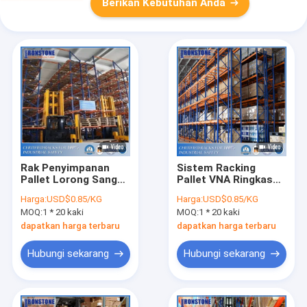
Berikan Kebutuhan Anda
Rak Penyimpanan
Sistem Racking
Pallet Lorong Sangat
Pallet VNA Ringkas
Sempit Kepadatan
Dengan Pemanfaatan
Harga:
USD$0.85/KG
Harga:
USD$0.85/KG
Tinggi di China
Area Kubik Yang
MOQ:
1 * 20 kaki
MOQ:
1 * 20 kaki
Sangat Baik
dapatkan harga terbaru
dapatkan harga terbaru
Hubungi sekarang
Hubungi sekarang