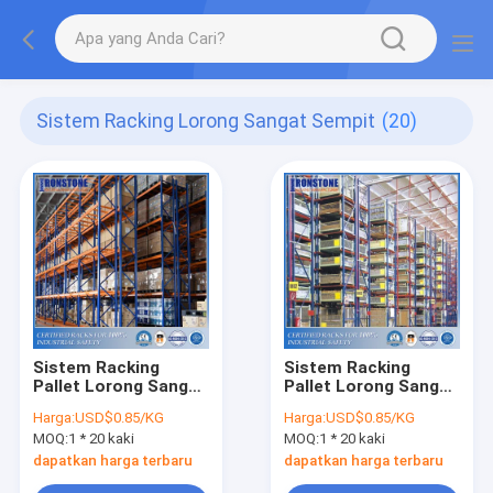
Sistem Racking Lorong Sangat Sempit
(20)
Sistem Racking
Sistem Racking
Pallet Lorong Sangat
Pallet Lorong Sangat
Sempit yang Hemat
Sempit Untuk Solusi
Harga:
USD$0.85/KG
Harga:
USD$0.85/KG
Biaya untuk
Penyimpanan Gudang
MOQ:
1 * 20 kaki
MOQ:
1 * 20 kaki
Menghemat Ruang
dapatkan harga terbaru
dapatkan harga terbaru