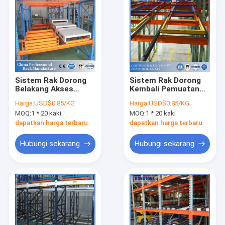
Sistem Rak Dorong
Sistem Rak Dorong
Belakang Akses
Kembali Pemuatan
Langsung Dan
Dan Pengambilan
Harga:
USD$0.85/KG
Harga:
USD$0.85/KG
Visibilitas Dengan
Aman
MOQ:
1 * 20 kaki
MOQ:
1 * 20 kaki
Pengambilan Dan
Pemuatan
dapatkan harga terbaru
dapatkan harga terbaru
Hubungi sekarang
Hubungi sekarang
Rumah
Produk
Video