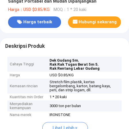
Sangat Portabel dan Mudah Dipanjangkan
Harga：USD $0.85/KG
MOQ：1 * 20 kaki
Harga terbaik
Hubungi sekarang
Deskripsi Produk
,
Dek Gudang 5m
Cahaya Tinggi
,
Rak Rak Tugas Berat 5m 5
Rak Rentang Lebar Gudang
Harga
USD $0.85/KG
Stretch film plastik, kertas
Kemasan rincian
bergelombang, karton, batang kayu,
peti, dan strip logam, dll.
Kuantitas min Order
1 * 20 kaki
Menyediakan
3000 ton per bulan
kemampuan
Nama merek
IRONSTONE
Lihat Lebih