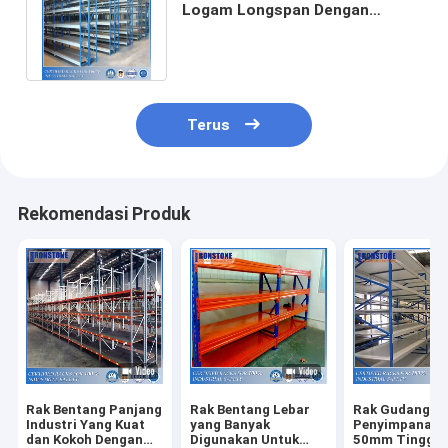
Logam Longspan Dengan
Sangat Portabel dan Mudah
Dipanjangkan
Terus
Rekomendasi Produk
Rak Bentang Panjang
Rak Bentang Lebar
Rak Gudang
Industri Yang Kuat
yang Banyak
Penyimpanan 
dan Kokoh Dengan
Digunakan Untuk
50mm Tinggi 