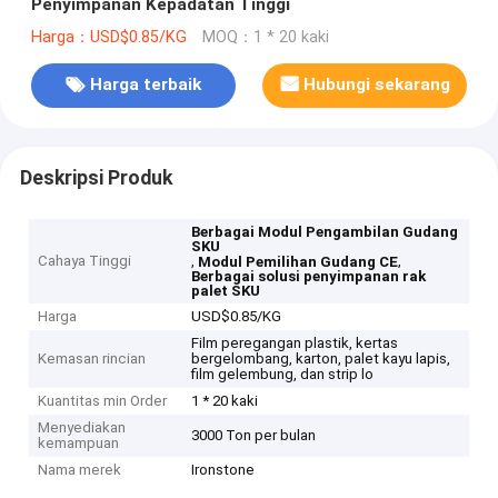
Penyimpanan Kepadatan Tinggi
Harga：USD$0.85/KG
MOQ：1 * 20 kaki
Harga terbaik
Hubungi sekarang
Deskripsi Produk
Berbagai Modul Pengambilan Gudang
SKU
Cahaya Tinggi
,
,
Modul Pemilihan Gudang CE
Berbagai solusi penyimpanan rak
palet SKU
Harga
USD$0.85/KG
Film peregangan plastik, kertas
Kemasan rincian
bergelombang, karton, palet kayu lapis,
film gelembung, dan strip lo
Kuantitas min Order
1 * 20 kaki
Menyediakan
3000 Ton per bulan
kemampuan
Nama merek
Ironstone